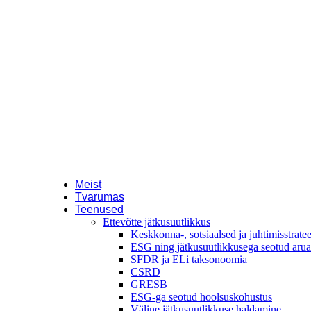
Meist
Tvarumas
Teenused
Ettevõtte jätkusuutlikkus
Keskkonna-, sotsiaalsed ja juhtimisstrate
ESG ning jätkusuutlikkusega seotud aru
SFDR ja ELi taksonoomia
CSRD
GRESB
ESG-ga seotud hoolsuskohustus
Väline jätkusuutlikkuse haldamine