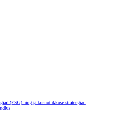
egiad (ESG) ning jätkusuutlikkuse strateegiad
andlus