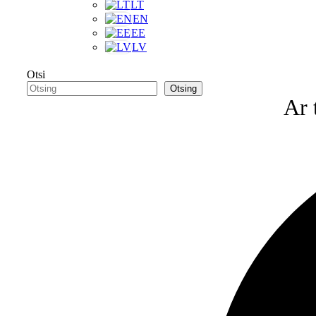
LT
EN
EE
LV
Otsi
Otsing
Ar 