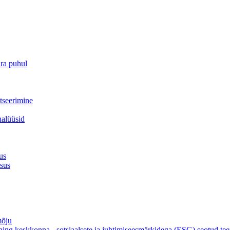
ra puhul
itseerimine
nalüüsid
us
lsus
mõju
e ning keskkonna-, sotsiaalsete ja juhtimiseesmärkidega (ESG) seotud t