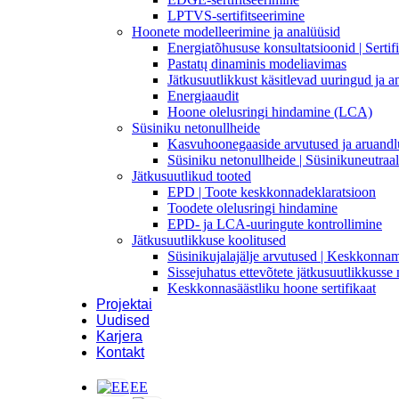
LPTVS-sertifitseerimine
Hoonete modelleerimine ja analüüsid
Energiatõhususe konsultatsioonid | Sertif
Pastatų dinaminis modeliavimas
Jätkusuutlikkust käsitlevad uuringud ja a
Energiaaudit
Hoone olelusringi hindamine (LCA)
Süsiniku netonullheide
Kasvuhoonegaaside arvutused ja aruandl
Süsiniku netonullheide | Süsinikuneutraa
Jätkusuutlikud tooted
EPD | Toote keskkonnadeklaratsioon
Toodete olelusringi hindamine
EPD- ja LCA-uuringute kontrollimine
Jätkusuutlikkuse koolitused
Süsinikujalajälje arvutused | Keskkonna
Sissejuhatus ettevõtete jätkusuutlikkuss
Keskkonnasäästliku hoone sertifikaat
Projektai
Uudised
Karjera
Kontakt
EE