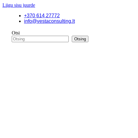
Liigu sisu juurde
+370 614 27772
info@vestaconsulting.lt
Otsi
Otsing