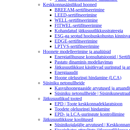
Keskkonnasäästlikud hooned
BREEAM-sertifitseerimine
LEED-sertifitseerimine
WELL-sertifitseerimine
FITWEL-sertifitseerimine
Kohandatud jätkusuutlikkusstrateegia
ESG-ga seotud hoolsuskohustus kinnisva
EDGE-sertifitseerimine
LPTVS-sertifitseerimine
Hoonete modelleerimine ja analüüsid
Energiatõhususe konsultatsioonid | Sertif
Pastatų dinaminis modeliavimas
Jätkusuutlikkust käsitlevad uuringud ja a
Energiaaudit
Hoone olelusringi hindamine (LCA)
Süsiniku netonullheide
Kasvuhoonegaaside arvutused ja aruandl
Süsiniku netonullheide | Süsinikuneutraa
Jätkusuutlikud tooted
EPD | Toote keskkonnadeklaratsioon
Toodete olelusringi hindamine
EPD- ja LCA-uuringute kontrollimine
Jätkusuutlikkuse koolitused
Süsinikujalajälje arvutused | Keskkonna
Sissejuhatus ettevõtete jätkusuutlikkuss