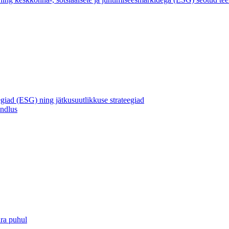
egiad (ESG) ning jätkusuutlikkuse strateegiad
andlus
ra puhul