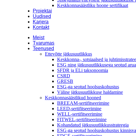
Keskkonnasäästliku hoone sertifikaat
Projektai
Uudised
Karjera
Kontakt
Meist
Tvarumas
Teenused
Ettevõtte jätkusuutlikkus
Keskkonna-, sotsiaalsed ja juhtimisstrate
ESG ning jätkusuutlikkusega seotud aru
SFDR ja ELi taksonoomia
CSRD
GRESB
ESG-ga seotud hoolsuskohustus
Väline jätkusuutlikkuse haldamine
Keskkonnasäästlikud hooned
BREEAM-sertifitseerimine
LEED-sertifitseerimine
WELL-sertifitseerimine
FITWEL-sertifitseerimine
Kohandatud jätkusuutlikkusstrateegia
ESG-ga seotud hoolsuskohustus kinnisva
EDGE-sertifitseerimine