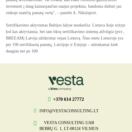
investuoti į daug kainuojančius naujus projektus, bandoma didinti jau
rinkoje esančių pastatų vertę“, – pastebi A. Nikolajevė.
Sertifikavimo aktyvumas Baltijos šalyse nesikeičia: Lietuva šioje srityje
kol kas aktyviausia, bet tam tikrų sertifikavimo sistemų atžvilgiu (pvz.,
BREEAM) Latvija užtikrintai vejasi Lietuvą. Šiuo metu Lietuvoje yra
per 190 sertifikuotų pastatų, Latvijoje ir Estijoje – atitinkamai kiek
daugiau nei po 100.
+370 614 27772
INFO@VESTACONSULTING.LT
VESTA CONSULTING UAB
BEBRŲ G. 1, LT-08124 VILNIUS