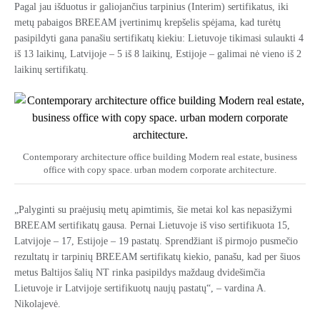
Pagal jau išduotus ir galiojančius tarpinius (Interim) sertifikatus, iki
metų pabaigos BREEAM įvertinimų krepšelis spėjama, kad turėtų
pasipildyti gana panašiu sertifikatų kiekiu: Lietuvoje tikimasi sulaukti 4
iš 13 laikinų, Latvijoje – 5 iš 8 laikinų, Estijoje – galimai nė vieno iš 2
laikinų sertifikatų.
Contemporary architecture office building Modern real estate, business
office with copy space. urban modern corporate architecture.
„Palyginti su praėjusių metų apimtimis, šie metai kol kas nepasižymi
BREEAM sertifikatų gausa. Pernai Lietuvoje iš viso sertifikuota 15,
Latvijoje – 17, Estijoje – 19 pastatų. Sprendžiant iš pirmojo pusmečio
rezultatų ir tarpinių BREEAM sertifikatų kiekio, panašu, kad per šiuos
metus Baltijos šalių NT rinka pasipildys maždaug dvidešimčia
Lietuvoje ir Latvijoje sertifikuotų naujų pastatų“, – vardina A.
Nikolajevė.