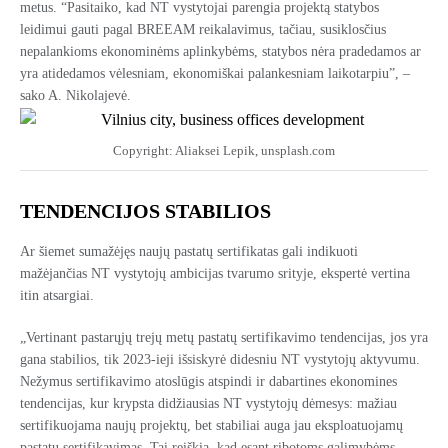
metus. “Pasitaiko, kad NT vystytojai parengia projektą statybos
leidimui gauti pagal BREEAM reikalavimus, tačiau, susiklosčius
nepalankioms ekonominėms aplinkybėms, statybos nėra pradedamos ar
yra atidedamos vėlesniam, ekonomiškai palankesniam laikotarpiu”, –
sako A. Nikolajevė.
Copyright: Aliaksei Lepik, unsplash.com
TENDENCIJOS STABILIOS
Ar šiemet sumažėjęs naujų pastatų sertifikatas gali indikuoti
mažėjančias NT vystytojų ambicijas tvarumo srityje, ekspertė vertina
itin atsargiai.
„Vertinant pastarųjų trejų metų pastatų sertifikavimo tendencijas, jos yra
gana stabilios, tik 2023-ieji išsiskyrė didesniu NT vystytojų aktyvumu.
Nežymus sertifikavimo atoslūgis atspindi ir dabartines ekonomines
tendencijas, kur krypsta didžiausias NT vystytojų dėmesys: mažiau
sertifikuojama naujų projektų, bet stabiliai auga jau eksploatuojamų
pastatų sertifikavimas. Tai reiškia, kad esant ribotoms galimybėms