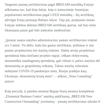
Vangesnis pastatų sertifikavimas pagal BREEAM metodiką Estijoje
aiškinamas tuo, kad šioje šalyje, kaip ir kaimyninėje Suomijoje,
populiaresnis sertifikavimas pagal LEED metodiką – šių sertifikatų
atžvilgiu Estija pirmauja Baltijos šalyse. Taip pat, praėjusiais metais
Estijoje stebėtas didesnis BREEAM sertifikatų spurtas, tad šiuo metu
fiksuojama pauzė gali būti natūraliai susiklosčiusi.
„Įprastai naujos statybos administracinio pastato sertifikavimo trukmė
yra 3 metai. Vis dėlto, kada bus gautas sertifikatas, priklauso ir nuo
pastato projektavimo bei statybų trukmės. Dažnu atveju projektiniai
sprendiniai būna keičiami projekto eigoje, ieškant efektyvesnių,
ekonomiškai naudingesnių sprendinių, gali vėluoti ir pačios statybos dėl
ekonominių ar geopolitinių veiksnių. Tokius statybų vėlavimus
stebėjome COVID-19 pandemijos metu, Rusijai pradėjus karą
Ukrainoje, ekonominių krizių metu“, – aiškina „Vesta Consulting“
atstovė.
Kaip pavyzdį, ji pateikia neseniai Rygoje biurų nuomos kompleksui
„Elemental Business Centre“ suteiktą aukščiausią „BREEAM New
Construction Outstanding“ įvertinimą – pastatų sertifikavimas užtruko 8