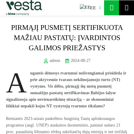
EE
PIRMĄJĮ PUSMETĮ SERTIFIKUOTA
MAŽIAU PASTATŲ: ĮVARDINTOS
GALIMOS PRIEŽASTYS
admin
2024-08-27
A
ugantis dėmesys tvarumui neišvengiamai prisideda ir
prie aktyvesnio tvaraus nekilnojamojo turto (NT)
vystymo. Vis dėlto, pirmąjį šių metų pusmetį
sumažėjęs pastatų sertifikavimas Baltijos šalyse
signalizuoja apie nevienareikšmę situaciją – ar ekonominiai
iššūkiai nepakiš kojos NT vystytojų tvarumo tikslams?
Remiantis 2023-aisiais paskelbtos Jungtinių Tautų aplinkosaugos
programos (angl. UNEP) ataskaitos duomenimis, pastatai sudaro 21
proc. pasaulinių šiltnamio efektą sukeliančių dujų emisijų ir net trečdalį