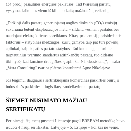
(34 proc.) pasaulinės energijos paklausos​. Tad tvaresnių pastatų
vystymas laikomas vienu iš klimato kaitą mažinančių veiksnių.
„Didžioji dalis pastatų generuojamų anglies dioksido (CO₂) emisijų
sukuriama būtent eksploatacijos metu – šildant, vėsinant pastatus bei
naudojant elektrą kitiems poreikiams. Kitas, prie emisijų prisidedantis
faktorius – statybinės medžiagos, kurių gamyba taip pat turi poveikį
aplinkai, kaip ir paties pastato statybos. Tad kuo daugiau turime
tarptautinius tvarumo standartus atitinkančių pastatų, tuo didesnė
tikimybė, kad kursime draugiškesnę aplinkai NT ekosistemą“, – sako
„Vesta Consulting“ tvarios plėtros konsultantė Agnė Nikolajevė.
Jos teigimu, daugiausia sertifikuojama komercinės paskirties biurų ir
industrinės paskirties – logistikos, sandėliavimo – pastatų.
ŠIEMET NUSIMATO MAŽIAU
SERTIFIKATŲ
Per pirmąjį šių metų pusmetį Lietuvoje pagal BREEAM metodiką buvo
išduoti 4 nauji sertifikatai, Latvijoje – 5, Estijoje – kol kas nė vieno.