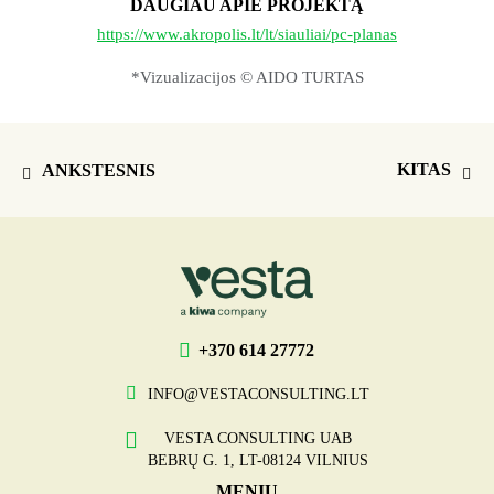
DAUGIAU APIE PROJEKTĄ
https://www.akropolis.lt/lt/siauliai/pc-planas
*Vizualizacijos © AIDO TURTAS
KITAS
ANKSTESNIS
+370 614 27772
INFO@VESTACONSULTING.LT
VESTA CONSULTING UAB
BEBRŲ G. 1, LT-08124 VILNIUS
MENIU