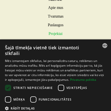
Apie mus
Tvarumas
Paslaugos
Projektai
Naujienos
Šajā tīmekļa vietnē tiek izmantoti
Kontaktai
sīkfaili
INFORMACIJA
LITHUANIAN
Mēs izmantojam sīkfailus, lai personalizētu saturu, reklāmas un
analizētu mūsu trafiku. Mēs arī kopīgojam informāciju par to, kā jūs
Privatumo politika
LATVIAN
lietojat mūsu vietni ar mūsu reklāmas un analītikas partneriem, kuri
Slapukų politika
to var apvienot ar citu informāciju, ko esat viņiem sniedzis vai ko viņi
ENGLISH
ir apkopojuši, izmantojot jūsu pakalpojumus.
Privatumo politika
DARBUOTOJŲ ELGESIO KODEKSAS
ESTONIAN
STRIKTI NEPIECIEŠAMIE
VEIKTSPĒJAS
MĒRĶA
FUNKCIONALITĀTES
SUTELKIAME JŪSŲ DĖMESĮ Į ATEITĮ
RĀDĪT DETAĻAS