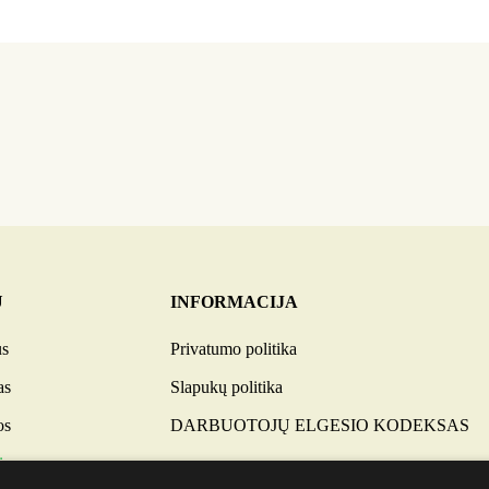
U
INFORMACIJA
us
Privatumo politika
as
Slapukų politika
os
DARBUOTOJŲ ELGESIO KODEKSAS
i