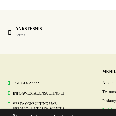
ANKSTESNIS
Serfas
MENI
Apie m
+370 614 27772
Tvarum
INFO@VESTACONSULTING.LT
Paslaug
VESTA CONSULTING UAB
BEBRŲ G. 1, LT-08124 VILNIUS
Projekta