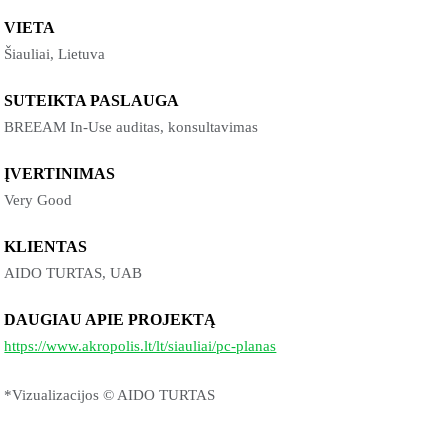
VIETA
Šiauliai, Lietuva
SUTEIKTA PASLAUGA
BREEAM In-Use auditas, konsultavimas
ĮVERTINIMAS
Very Good
KLIENTAS
AIDO TURTAS, UAB
DAUGIAU APIE PROJEKTĄ
https://www.akropolis.lt/lt/siauliai/pc-planas
*Vizualizacijos © AIDO TURTAS