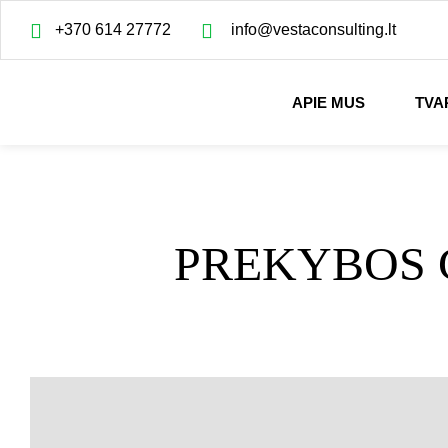
+370 614 27772
info@vestaconsulting.lt
APIE MUS
TVA
PREKYBOS 