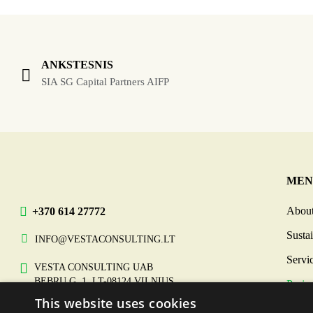
ANKSTESNIS
SIA SG Capital Partners AIFP
MEN
About
+370 614 27772
Sustai
INFO@VESTACONSULTING.LT
Servi
VESTA CONSULTING UAB
BEBRŲ G. 1, LT-08124 VILNIUS
Projec
This website uses cookies
Insigh