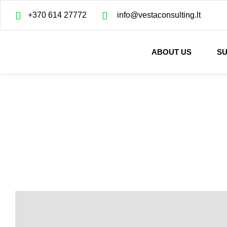
+370 614 27772
info@vestaconsulting.lt
ABOUT US
SU