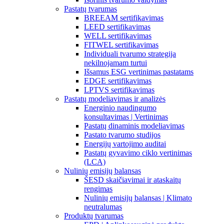
Pastatų tvarumas
BREEAM sertifikavimas
LEED sertifikavimas
WELL sertifikavimas
FITWEL sertifikavimas
Individuali tvarumo strategija
nekilnojamam turtui
Išsamus ESG vertinimas pastatams
EDGE sertifikavimas
LPTVS sertifikavimas
Pastatų modeliavimas ir analizės
Energinio naudingumo
konsultavimas | Vertinimas
Pastatų dinaminis modeliavimas
Pastato tvarumo studijos
Energijų vartojimo auditai
Pastatų gyvavimo ciklo vertinimas
(LCA)
Nulinių emisijų balansas
ŠESD skaičiavimai ir ataskaitų
rengimas
Nulinių emisijų balansas | Klimato
neutralumas
Produktų tvarumas