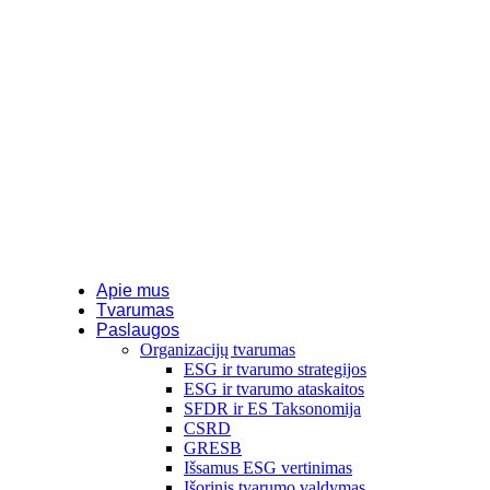
Apie mus
Tvarumas
Paslaugos
Organizacijų tvarumas
ESG ir tvarumo strategijos
ESG ir tvarumo ataskaitos
SFDR ir ES Taksonomija
CSRD
GRESB
Išsamus ESG vertinimas
Išorinis tvarumo valdymas