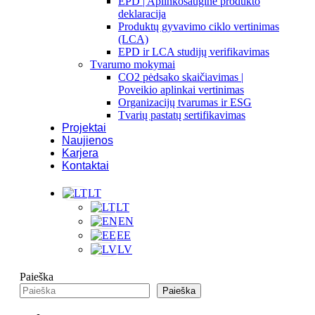
EPD | Aplinkosauginė produkto
deklaracija
Produktų gyvavimo ciklo vertinimas
(LCA)
EPD ir LCA studijų verifikavimas
Tvarumo mokymai
CO2 pėdsako skaičiavimas |
Poveikio aplinkai vertinimas
Organizacijų tvarumas ir ESG
Tvarių pastatų sertifikavimas
Projektai
Naujienos
Karjera
Kontaktai
LT
LT
EN
EE
LV
Paieška
Paieška