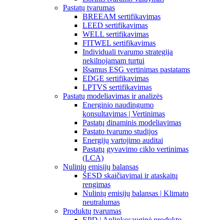
Pastatų tvarumas
BREEAM sertifikavimas
LEED sertifikavimas
WELL sertifikavimas
FITWEL sertifikavimas
Individuali tvarumo strategija
nekilnojamam turtui
Išsamus ESG vertinimas pastatams
EDGE sertifikavimas
LPTVS sertifikavimas
Pastatų modeliavimas ir analizės
Energinio naudingumo
konsultavimas | Vertinimas
Pastatų dinaminis modeliavimas
Pastato tvarumo studijos
Energijų vartojimo auditai
Pastatų gyvavimo ciklo vertinimas
(LCA)
Nulinių emisijų balansas
ŠESD skaičiavimai ir ataskaitų
rengimas
Nulinių emisijų balansas | Klimato
neutralumas
Produktų tvarumas
EPD | Aplinkosauginė produkto