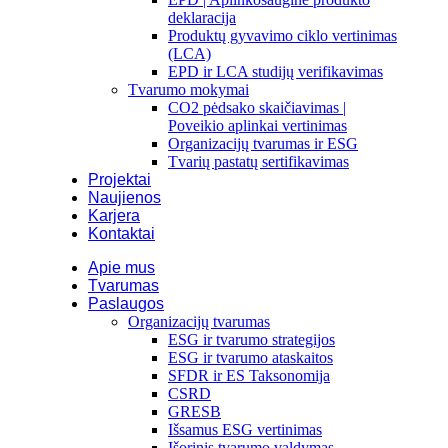
deklaracija
Produktų gyvavimo ciklo vertinimas
(LCA)
EPD ir LCA studijų verifikavimas
Tvarumo mokymai
CO2 pėdsako skaičiavimas |
Poveikio aplinkai vertinimas
Organizacijų tvarumas ir ESG
Tvarių pastatų sertifikavimas
Projektai
Naujienos
Karjera
Kontaktai
Apie mus
Tvarumas
Paslaugos
Organizacijų tvarumas
ESG ir tvarumo strategijos
ESG ir tvarumo ataskaitos
SFDR ir ES Taksonomija
CSRD
GRESB
Išsamus ESG vertinimas
Išorinis tvarumo valdymas