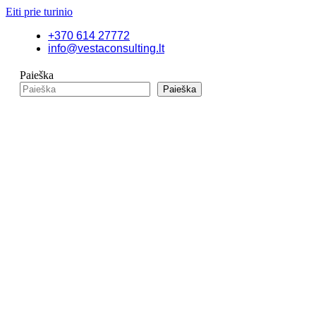
Eiti prie turinio
+370 614 27772
info@vestaconsulting.lt
Paieška
Paieška