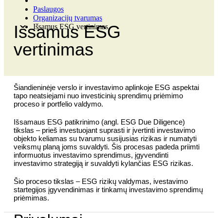
Paslaugos
Organizacijų tvarumas
Išsamus ESG
Išsamus ESG vertinimas
vertinimas
Šiandieninėje verslo ir investavimo aplinkoje ESG aspektai
tapo neatsiejami nuo investicinių sprendimų priėmimo
proceso ir portfelio valdymo.
Išsamaus ESG patikrinimo (angl. ESG Due Diligence)
tikslas – prieš investuojant suprasti ir įvertinti investavimo
objekto keliamas su tvarumu susijusias rizikas ir numatyti
veiksmų planą joms suvaldyti. Šis procesas padeda priimti
informuotus investavimo sprendimus, įgyvendinti
investavimo strategiją ir suvaldyti kylančias ESG rizikas.
Šio proceso tikslas – ESG rizikų valdymas, ivestavimo
startegijos įgyvendinimas ir tinkamų investavimo sprendimų
priėmimas.