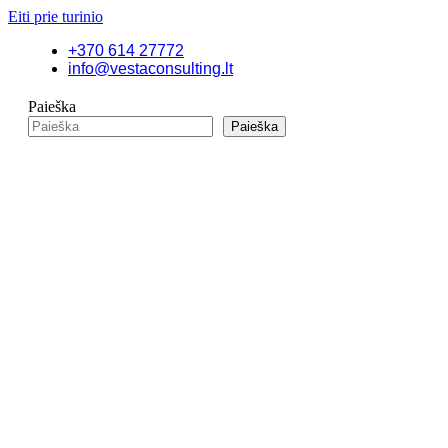
Eiti prie turinio
+370 614 27772
info@vestaconsulting.lt
Paieška
Paieška