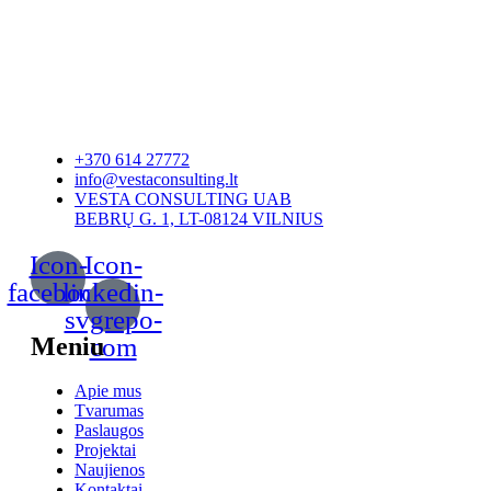
+370 614 27772
info@vestaconsulting.lt
VESTA CONSULTING UAB
BEBRŲ G. 1, LT-08124 VILNIUS
Icon-
Icon-
facebook
linkedin-
svgrepo-
Meniu
com
Apie mus
Tvarumas
Paslaugos
Projektai
Naujienos
Kontaktai