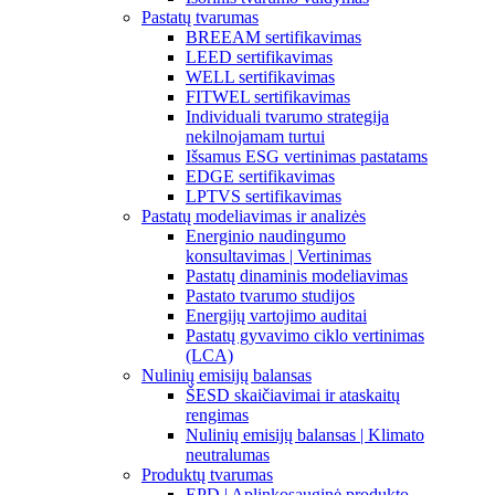
Pastatų tvarumas
BREEAM sertifikavimas
LEED sertifikavimas
WELL sertifikavimas
FITWEL sertifikavimas
Individuali tvarumo strategija
nekilnojamam turtui
Išsamus ESG vertinimas pastatams
EDGE sertifikavimas
LPTVS sertifikavimas
Pastatų modeliavimas ir analizės
Energinio naudingumo
konsultavimas | Vertinimas
Pastatų dinaminis modeliavimas
Pastato tvarumo studijos
Energijų vartojimo auditai
Pastatų gyvavimo ciklo vertinimas
(LCA)
Nulinių emisijų balansas
ŠESD skaičiavimai ir ataskaitų
rengimas
Nulinių emisijų balansas | Klimato
neutralumas
Produktų tvarumas
EPD | Aplinkosauginė produkto