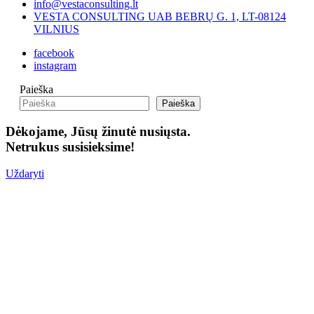
info@vestaconsulting.lt
VESTA CONSULTING UAB BEBRŲ G. 1, LT-08124
VILNIUS
facebook
instagram
Paieška
Paieška
Dėkojame, Jūsų žinutė nusiųsta.
Netrukus susisieksime!
Uždaryti