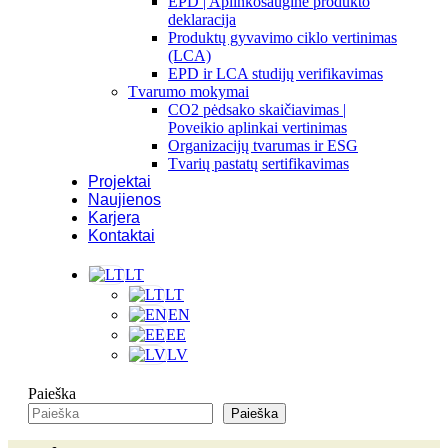
EPD | Aplinkosauginė produkto
deklaracija
Produktų gyvavimo ciklo vertinimas
(LCA)
EPD ir LCA studijų verifikavimas
Tvarumo mokymai
CO2 pėdsako skaičiavimas |
Poveikio aplinkai vertinimas
Organizacijų tvarumas ir ESG
Tvarių pastatų sertifikavimas
Projektai
Naujienos
Karjera
Kontaktai
LT
LT
EN
EE
LV
Paieška
Paieška