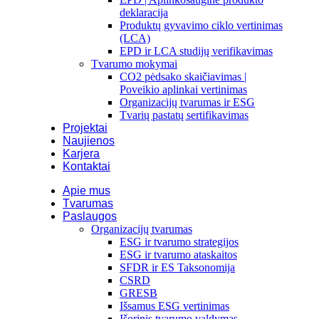
deklaracija
Produktų gyvavimo ciklo vertinimas
(LCA)
EPD ir LCA studijų verifikavimas
Tvarumo mokymai
CO2 pėdsako skaičiavimas |
Poveikio aplinkai vertinimas
Organizacijų tvarumas ir ESG
Tvarių pastatų sertifikavimas
Projektai
Naujienos
Karjera
Kontaktai
Apie mus
Tvarumas
Paslaugos
Organizacijų tvarumas
ESG ir tvarumo strategijos
ESG ir tvarumo ataskaitos
SFDR ir ES Taksonomija
CSRD
GRESB
Išsamus ESG vertinimas
Išorinis tvarumo valdymas