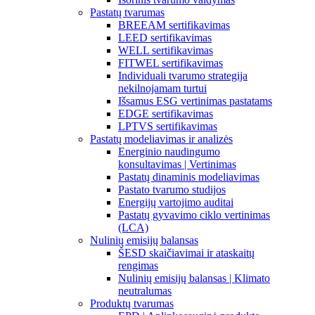
Pastatų tvarumas
BREEAM sertifikavimas
LEED sertifikavimas
WELL sertifikavimas
FITWEL sertifikavimas
Individuali tvarumo strategija
nekilnojamam turtui
Išsamus ESG vertinimas pastatams
EDGE sertifikavimas
LPTVS sertifikavimas
Pastatų modeliavimas ir analizės
Energinio naudingumo
konsultavimas | Vertinimas
Pastatų dinaminis modeliavimas
Pastato tvarumo studijos
Energijų vartojimo auditai
Pastatų gyvavimo ciklo vertinimas
(LCA)
Nulinių emisijų balansas
ŠESD skaičiavimai ir ataskaitų
rengimas
Nulinių emisijų balansas | Klimato
neutralumas
Produktų tvarumas