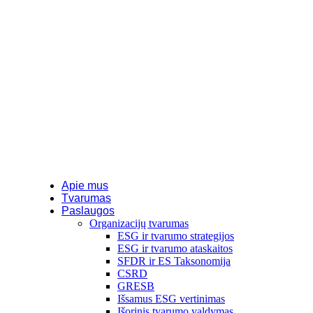
Apie mus
Tvarumas
Paslaugos
Organizacijų tvarumas
ESG ir tvarumo strategijos
ESG ir tvarumo ataskaitos
SFDR ir ES Taksonomija
CSRD
GRESB
Išsamus ESG vertinimas
Išorinis tvarumo valdymas