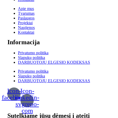
Apie mus
Tvarumas
Paslaugos
Projektai
Naujienos
Kontaktai
Informacija
Privatumo politika
Slapukų politika
DARBUOTOJŲ ELGESIO KODEKSAS
Privatumo politika
Slapukų politika
DARBUOTOJŲ ELGESIO KODEKSAS
Icon-
Icon-
facebook
linkedin-
svgrepo-
com
Sutelkiame jūsų dėmesį į ateitį