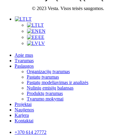
© 2023 Vesta. Visos teisės saugomos.
LT
LT
EN
EE
LV
Apie mus
Tvarumas
Paslaugos
Organizacijų tvarumas
Pastatų tvarumas
Pastatų modeliavimas ir analizės
Nulinių emisijų balansas
Produktų tvarumas
Tvarumo mokymai
Projektai
Naujienos
Karjera
Kontaktai
+370 614 27772