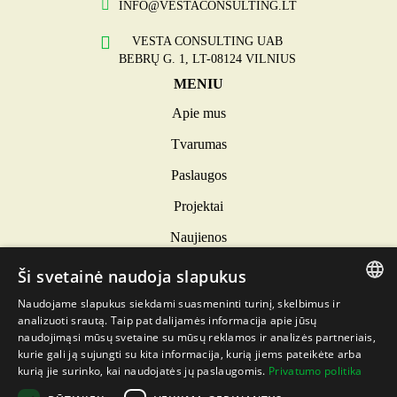
INFO@VESTACONSULTING.LT
VESTA CONSULTING UAB
BEBRŲ G. 1, LT-08124 VILNIUS
MENIU
Apie mus
Tvarumas
Paslaugos
Projektai
Naujienos
Kontaktai
Ši svetainė naudoja slapukus
INFORMACIJA
Naudojame slapukus siekdami suasmeninti turinį, skelbimus ir
LITHUANIAN
analizuoti srautą. Taip pat dalijamės informacija apie jūsų
Privatumo politika
naudojimąsi mūsų svetaine su mūsų reklamos ir analizės partneriais,
LATVIAN
Slapukų politika
kurie gali ją sujungti su kita informacija, kurią jiems pateikėte arba
kurią jie surinko, kai naudojatės jų paslaugomis.
Privatumo politika
ENGLISH
DARBUOTOJŲ ELGESIO KODEKSAS