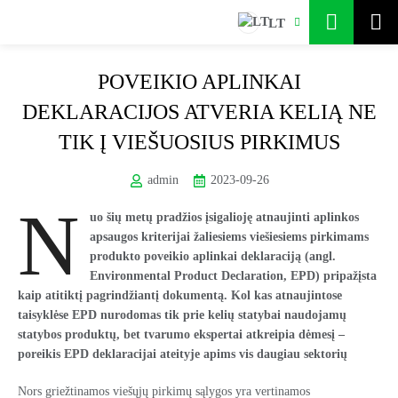
LT
POVEIKIO APLINKAI
DEKLARACIJOS ATVERIA KELIĄ NE
TIK Į VIEŠUOSIUS PIRKIMUS
admin
2023-09-26
N
uo šių metų pradžios įsigalioję atnaujinti aplinkos
apsaugos kriterijai žaliesiems viešiesiems pirkimams
produkto poveikio aplinkai deklaraciją (angl.
Environmental Product Declaration, EPD) pripažįsta
kaip atitiktį pagrindžiantį dokumentą. Kol kas atnaujintose
taisyklėse EPD nurodomas tik prie kelių statybai naudojamų
statybos produktų, bet tvarumo ekspertai atkreipia dėmesį –
poreikis EPD deklaracijai ateityje apims vis daugiau sektorių
Nors griežtinamos viešųjų pirkimų sąlygos yra vertinamos