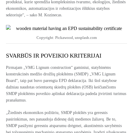
produktai, kurie sprendžia kompleksinius tvarumo, ekologijos, žiedinės
ekonomikos, automatizacijos ir robotizacijos iššūkius statybos
sektoriuje“, – sako M. Kozinecas.
Copyright: Pickawood, unsplash.com
SVARBŪS IR POVEIKIO KRITERIJAI
Pirmajam „VMG Lignum construction“ gaminiui, statybinėms
konstrukcinės medžio drožlių plokštėms (SMDP) „VMG Lignum
Board“, taip pat buvo parengta EPD deklaracija. Iki šiol statybose
dažniau naudotas orientuotų skiedrų plokštes (OSB) keičiančioms
SMDP plokštėms poveikio aplinkai deklaracija padeda įtvirtinti turimus
pranašumus.
„Žiedinės ekonomikos požiūriu, SMDP plokštės yra geresnis
pasirinkimas, nes panaudoja didesnę dalį medienos žaliavų. Be to,
SMDP pasižymi geresniu atsparumu drėgmei, akustinėmis savybėmis
bei tolygesnėmis mechaninio atsparumo savybėmis. Įrodyti užsakovams