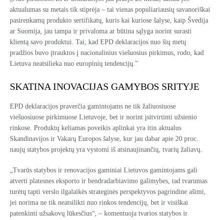
aktualumas su metais tik stiprėja – tai vienas populiariausių savanoriškai
pasirenkamų produkto sertifikatų, kuris kai kuriose šalyse, kaip Švedija
ar Suomija, jau tampa ir privaloma ar būtina sąlyga norint surasti
klientą savo produktui. Tai, kad EPD deklaracijos nuo šių metų
pradžios buvo įtrauktos į nacionalinius viešuosius pirkimus, rodo, kad
Lietuva neatsilieka nuo europinių tendencijų.”
SKATINA INOVACIJAS GAMYBOS SRITYJE
EPD deklaracijos praverčia gamintojams ne tik žaliuosiuose
viešuosiuose pirkimuose Lietuvoje, bet ir norint įsitvirtinti užsienio
rinkose. Produktų keliamas poveikis aplinkai yra itin aktualus
Skandinavijos ir Vakarų Europos šalyse, kur jau dabar apie 20 proc.
naujų statybos projektų yra vystomi iš atsinaujinančių, tvarių žaliavų.
„Tvarūs statybos ir renovacijos gaminiai Lietuvos gamintojams gali
atverti platesnes eksporto ir bendradarbiavimo galimybes, tad tvarumas
turėtų tapti verslo ilgalaikės strateginės perspektyvos pagrindine ašimi,
jei norima ne tik neatsilikti nuo rinkos tendencijų, bet ir visiškai
patenkinti užsakovų lūkesčius“, – komentuoja tvarios statybos ir