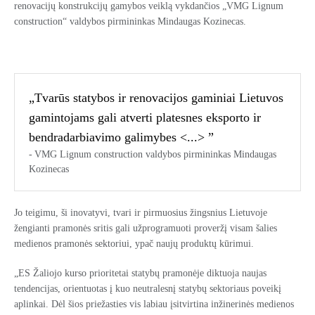
renovacijų konstrukcijų gamybos veiklą vykdančios „VMG Lignum
construction“ valdybos pirmininkas Mindaugas Kozinecas.
„Tvarūs statybos ir renovacijos gaminiai Lietuvos
gamintojams gali atverti platesnes eksporto ir
bendradarbiavimo galimybes <...> ”
VMG Lignum construction valdybos pirmininkas Mindaugas
Kozinecas
Jo teigimu, ši inovatyvi, tvari ir pirmuosius žingsnius Lietuvoje
žengianti pramonės sritis gali užprogramuoti proveržį visam šalies
medienos pramonės sektoriui, ypač naujų produktų kūrimui.
„ES Žaliojo kurso prioritetai statybų pramonėje diktuoja naujas
tendencijas, orientuotas į kuo neutralesnį statybų sektoriaus poveikį
aplinkai. Dėl šios priežasties vis labiau įsitvirtina inžinerinės medienos