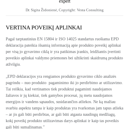
Dr. Sigita Židonienė, Copyright: Vesta Consulting
VERTINA POVEIKĮ APLINKAI
Pagal tarptautinius EN 15804 ir ISO 14025 standartus ruošiama EPD
deklaracija pateikia išsamią informaciją apie produkto poveikį aplinkai
per visą jo gyvavimo ciklą ir yra patikimas įrankis, leidžiantis įvertinti
poveikio aplinkai valdymo priemones bei užtikrinti skaidrumą produkto
atžvilgiu.
„EPD deklaracijos yra rengiamos produkto gyvavimo ciklo analizės
pagrindu – nuo produkto pagaminimo iki jo perdirbimo ar utilizavimo.
Tai reiškia, kad vertinamos tiek produktui pagaminti naudojamos
žaliavos ir jų kiekiai, tiek gamybos procesai, jų metu naudojamos
energijos ir vandens sąnaudos, susidarančios atliekos. Ne ką mažiau
svarbiu aspektu tampa ir kaip produktas yra tvarkomas jam tapus atlieka
– ar jis gali būti perdirbtas, ar gali būti atgauta naudingų medžiagų,
kokį poveikį produkto utilizavimas darys aplinkai ir kaip tas poveikis
gali būti sumažinamas.”