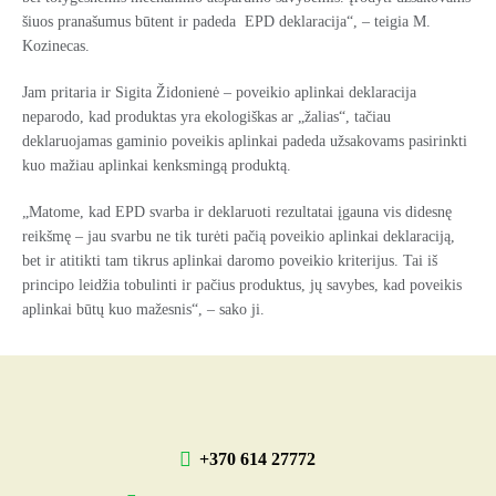
šiuos pranašumus būtent ir padeda EPD deklaracija“, – teigia M.
Kozinecas.
Jam pritaria ir Sigita Židonienė – poveikio aplinkai deklaracija
neparodo, kad produktas yra ekologiškas ar „žalias“, tačiau
deklaruojamas gaminio poveikis aplinkai padeda užsakovams pasirinkti
kuo mažiau aplinkai kenksmingą produktą.
„Matome, kad EPD svarba ir deklaruoti rezultatai įgauna vis didesnę
reikšmę – jau svarbu ne tik turėti pačią poveikio aplinkai deklaraciją,
bet ir atitikti tam tikrus aplinkai daromo poveikio kriterijus. Tai iš
principo leidžia tobulinti ir pačius produktus, jų savybes, kad poveikis
aplinkai būtų kuo mažesnis“, – sako ji.
+370 614 27772