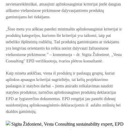
nevienareikšmiškai, atnaujinti aplinkosauginiai kriterijai įnešė daugiau
aiškumo viešuosiuose pirkimuose dalyvaujantiems produktų
gamintojams bei tiekėjams.
„Šiuo metu yra aiškiau pateikti minimalūs aplinkosauginiai kriterijai ir
produktų kategorijos, kurioms šie kriterijai yra taikomi, taip pat
nebeliko išplėstinių rodiklių. Tad produktų gamintojams ar tiekėjams
yra lengviau orientuotis ko reikia norint dalyvauti žaliuosiuose
viešuosiuose pirkimuose.” –
komentuoja –
dr. Sigita Židonienė, „Vesta
Consulting“ EPD verifikuotoja, tvarios plėtros konsultantė.
Kaip minėta ankščiau, viena iš produktų ir paslaugų grupių, kuriai
aplinkos apsaugos kriterijai sugriežtėjo, tai kelių projektavimo
paslaugos ir statybos darbai – jiems atsirado reikalavimas naudoti
statybos produktus, turinčius aplinkosaugines produktų deklaracijas
EPD ar lygiaverčius dokumentus. EPD rengėjai jau pastebi didesnį
susidomėjimą aplinkosauginėmis deklaracijomis iš asfalto mišinių bei
skaldos gamintojų.