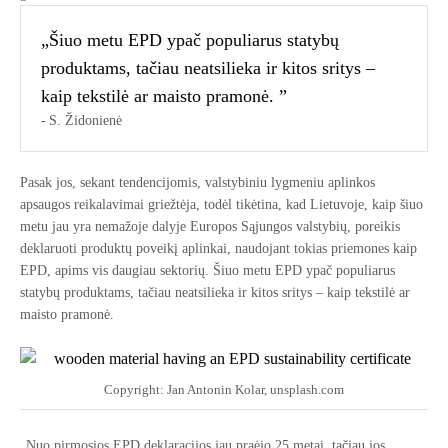
„Šiuo metu EPD ypač populiarus statybų
produktams, tačiau neatsilieka ir kitos sritys –
kaip tekstilė ar maisto pramonė. ”
S. Židonienė
Pasak jos, sekant tendencijomis, valstybiniu lygmeniu aplinkos
apsaugos reikalavimai griežtėja, todėl tikėtina, kad Lietuvoje, kaip šiuo
metu jau yra nemažoje dalyje Europos Sąjungos valstybių, poreikis
deklaruoti produktų poveikį aplinkai, naudojant tokias priemones kaip
EPD, apims vis daugiau sektorių. Šiuo metu EPD ypač populiarus
statybų produktams, tačiau neatsilieka ir kitos sritys – kaip tekstilė ar
maisto pramonė.
Copyright: Jan Antonin Kolar, unsplash.com
„Nuo pirmosios EPD deklaracijos jau praėjo 25 metai, tačiau jos