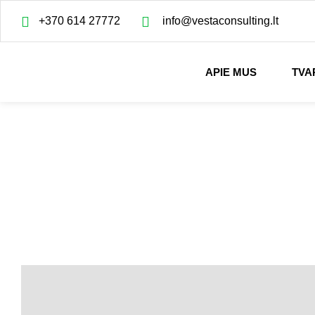
+370 614 27772
info@vestaconsulting.lt
APIE MUS
TVA