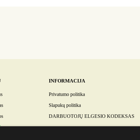
U
INFORMACIJA
us
Privatumo politika
as
Slapukų politika
os
DARBUOTOJŲ ELGESIO KODEKSAS
i
os