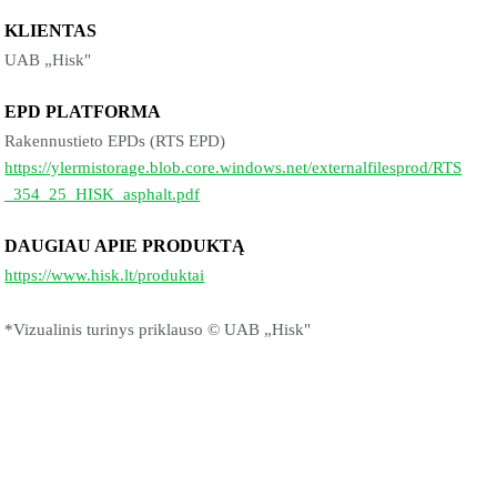
KLIENTAS
UAB „Hisk"
EPD PLATFORMA
Rakennustieto EPDs (RTS EPD)
https://ylermistorage.blob.core.windows.net/externalfilesprod/RTS
_354_25_HISK_asphalt.pdf
DAUGIAU APIE PRODUKTĄ
https://www.hisk.lt/produktai
*Vizualinis turinys priklauso © UAB „Hisk"