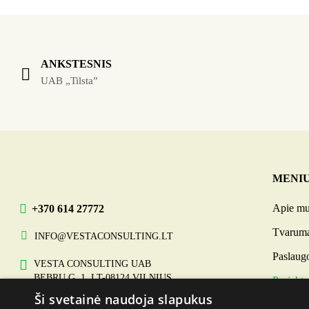
ANKSTESNIS
UAB „Tilsta”
MENI
Apie m
+370 614 27772
Tvarum
INFO@VESTACONSULTING.LT
Paslaug
VESTA CONSULTING UAB
BEBRŲ G. 1, LT-08124 VILNIUS
Projekta
Ši svetainė naudoja slapukus
Naujien