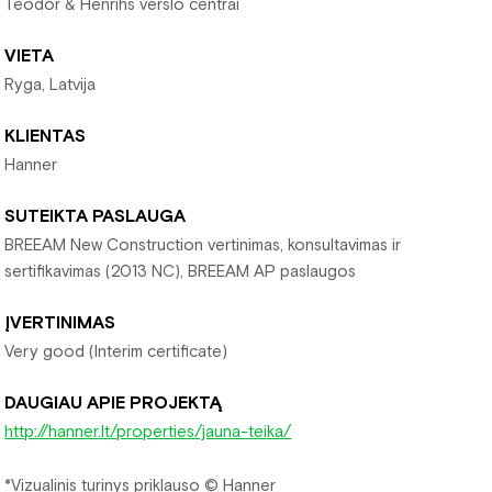
Teodor & Henrihs verslo centrai
VIETA
Ryga, Latvija
KLIENTAS
Hanner
SUTEIKTA PASLAUGA
BREEAM New Construction vertinimas, konsultavimas ir
sertifikavimas (2013 NC), BREEAM AP paslaugos
ĮVERTINIMAS
Very good (Interim certificate)
DAUGIAU APIE PROJEKTĄ
http://hanner.lt/properties/jauna-teika/
*Vizualinis turinys priklauso © Hanner