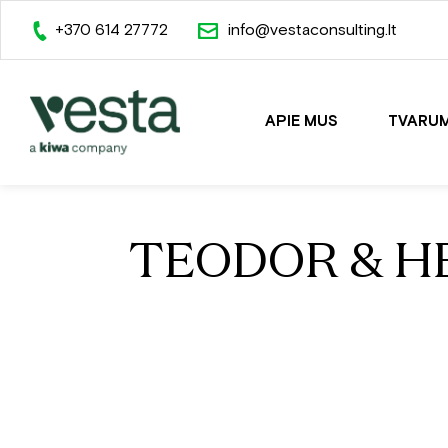
+370 614 27772
info@vestaconsulting.lt
APIE MUS
TVARU
TEODOR & H