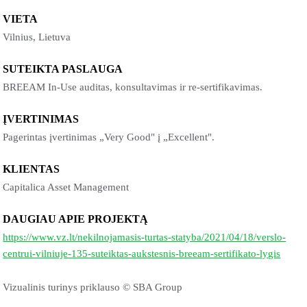
VIETA
Vilnius, Lietuva
SUTEIKTA PASLAUGA
BREEAM In-Use auditas, konsultavimas ir re-sertifikavimas.
ĮVERTINIMAS
Pagerintas įvertinimas „Very Good" į „Excellent".
KLIENTAS
Capitalica Asset Management
DAUGIAU APIE PROJEKTĄ
https://www.vz.lt/nekilnojamasis-turtas-statyba/2021/04/18/verslo-
centrui-vilniuje-135-suteiktas-aukstesnis-breeam-sertifikato-lygis
Vizualinis turinys priklauso © SBA Group