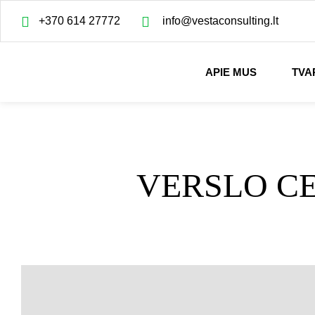
+370 614 27772
info@vestaconsulting.lt
APIE MUS
TVA
VERSLO CE