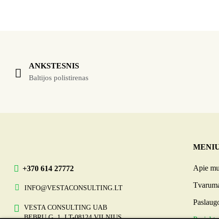
ANKSTESNIS
Baltijos polistirenas
MENI
Apie m
+370 614 27772
Tvarum
INFO@VESTACONSULTING.LT
Paslaug
VESTA CONSULTING UAB
BEBRŲ G. 1, LT-08124 VILNIUS