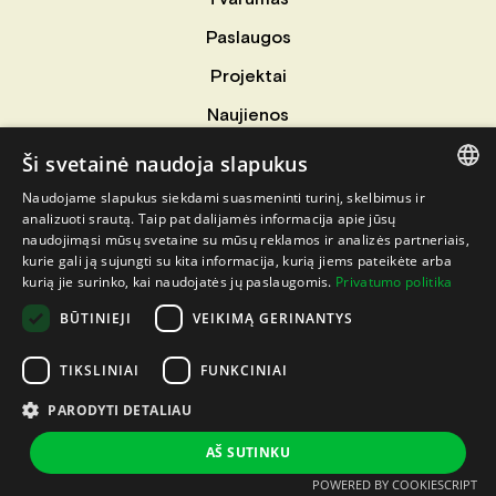
Paslaugos
Projektai
Naujienos
Kontaktai
Ši svetainė naudoja slapukus
INFORMACIJA
Naudojame slapukus siekdami suasmeninti turinį, skelbimus ir
LITHUANIAN
analizuoti srautą. Taip pat dalijamės informacija apie jūsų
Privatumo politika
naudojimąsi mūsų svetaine su mūsų reklamos ir analizės partneriais,
LATVIAN
kurie gali ją sujungti su kita informacija, kurią jiems pateikėte arba
Slapukų politika
kurią jie surinko, kai naudojatės jų paslaugomis.
Privatumo politika
ENGLISH
DARBUOTOJŲ ELGESIO KODEKSAS
BŪTINIEJI
VEIKIMĄ GERINANTYS
ESTONIAN
TIKSLINIAI
FUNKCINIAI
SUTELKIAME JŪSŲ DĖMESĮ Į ATEITĮ
PARODYTI DETALIAU
AŠ SUTINKU
© 2023 Vesta. Visos teisės saugomos.
POWERED BY COOKIESCRIPT