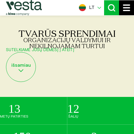
LT
TVARŪS SPRENDIMAI
ORGANIZACIJŲ VALDYMUI IR
NEKILNOJAMAM TURTUI
SUTELKIAME JŪSŲ DĖMESĮ Į ATEITĮ
išsamiau
13
12
METŲ PATIRTIES
ŠALIŲ