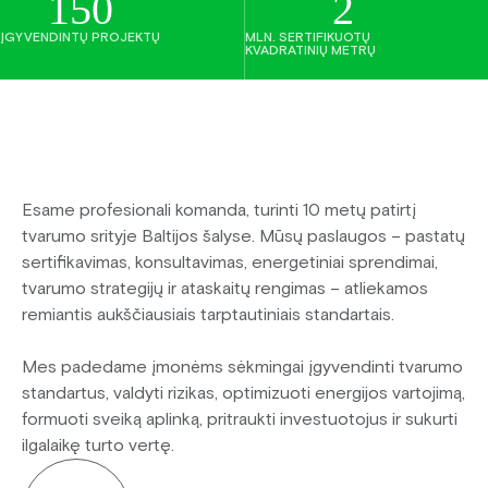
150
2
ĮGYVENDINTŲ PROJEKTŲ
MLN. SERTIFIKUOTŲ
KVADRATINIŲ METRŲ
Esame profesionali komanda, turinti 10 metų patirtį
tvarumo srityje Baltijos šalyse. Mūsų paslaugos – pastatų
sertifikavimas, konsultavimas, energetiniai sprendimai,
tvarumo strategijų ir ataskaitų rengimas – atliekamos
remiantis aukščiausiais tarptautiniais standartais.
Mes padedame įmonėms sėkmingai įgyvendinti tvarumo
standartus, valdyti rizikas, optimizuoti energijos vartojimą,
formuoti sveiką aplinką, pritraukti investuotojus ir sukurti
ilgalaikę turto vertę.