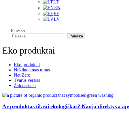
LT
EN
EE
LV
Paieška
Paieška
Eko produktai
Eko produktai
Nekilnojamas turtas
Net Zero
Tvarus verslas
Žali pastatai
Ar produktas tikrai ekologiškas? Nauja direktyva ap