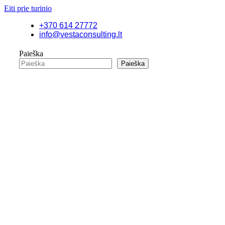
Eiti prie turinio
+370 614 27772
info@vestaconsulting.lt
Paieška
Paieška