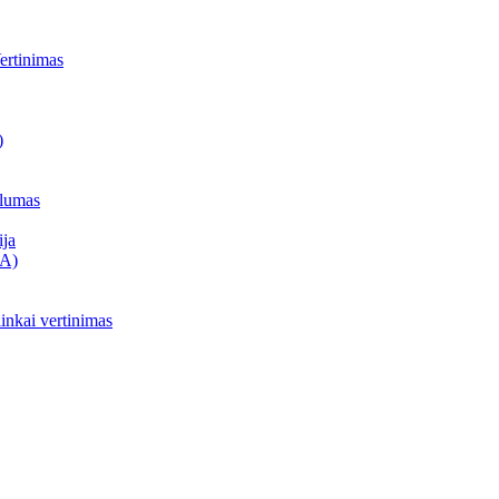
ertinimas
)
alumas
ija
CA)
inkai vertinimas