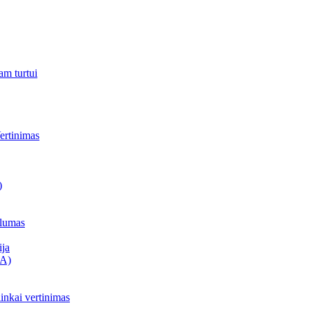
am turtui
ertinimas
)
alumas
ija
CA)
inkai vertinimas