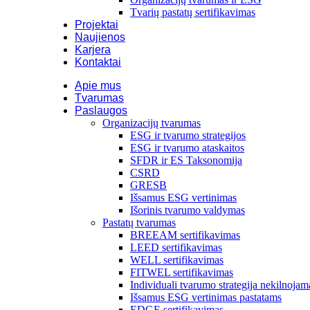
Tvarių pastatų sertifikavimas
Projektai
Naujienos
Karjera
Kontaktai
Apie mus
Tvarumas
Paslaugos
Organizacijų tvarumas
ESG ir tvarumo strategijos
ESG ir tvarumo ataskaitos
SFDR ir ES Taksonomija
CSRD
GRESB
Išsamus ESG vertinimas
Išorinis tvarumo valdymas
Pastatų tvarumas
BREEAM sertifikavimas
LEED sertifikavimas
WELL sertifikavimas
FITWEL sertifikavimas
Individuali tvarumo strategija nekilnojam
Išsamus ESG vertinimas pastatams
EDGE sertifikavimas