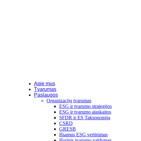
Apie mus
Tvarumas
Paslaugos
Organizacijų tvarumas
ESG ir tvarumo strategijos
ESG ir tvarumo ataskaitos
SFDR ir ES Taksonomija
CSRD
GRESB
Išsamus ESG vertinimas
Išorinis tvarumo valdymas