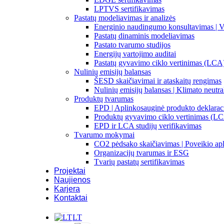
LPTVS sertifikavimas
Pastatų modeliavimas ir analizės
Energinio naudingumo konsultavimas | V
Pastatų dinaminis modeliavimas
Pastato tvarumo studijos
Energijų vartojimo auditai
Pastatų gyvavimo ciklo vertinimas (LCA
Nulinių emisijų balansas
ŠESD skaičiavimai ir ataskaitų rengimas
Nulinių emisijų balansas | Klimato neutr
Produktų tvarumas
EPD | Aplinkosauginė produkto deklarac
Produktų gyvavimo ciklo vertinimas (L
EPD ir LCA studijų verifikavimas
Tvarumo mokymai
CO2 pėdsako skaičiavimas | Poveikio apl
Organizacijų tvarumas ir ESG
Tvarių pastatų sertifikavimas
Projektai
Naujienos
Karjera
Kontaktai
LT