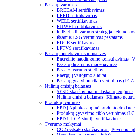
Pastatų tvarumas
BREEAM sertifikavimas
LEED sertifikavimas
WELL sertifikavimas
FITWEL sertifikavimas
Individuali tvarumo strategija nekilnojam
Išsamus ESG vertinimas pastatams
EDGE sertifikavimas
LPTVS sertifikavimas
Pastatų modeliavimas ir analizės
Energinio naudingumo konsultavimas | V
Pastatų dinaminis modeliavimas
Pastato tvarumo studijos
Energijų vartojimo auditai
Pastatų gyvavimo ciklo vertinimas (LCA
Nulinių emisijų balansas
ŠESD skaičiavimai ir ataskaitų rengimas
Nulinių emisijų balansas | Klimato neutr
Produktų tvarumas
EPD | Aplinkosauginė produkto deklarac
Produktų gyvavimo ciklo vertinimas (L
EPD ir LCA studijų verifikavimas
Tvarumo mokymai
CO2 pėdsako skaičiavimas | Poveikio apl
Organizacijų tvarumas ir ESG