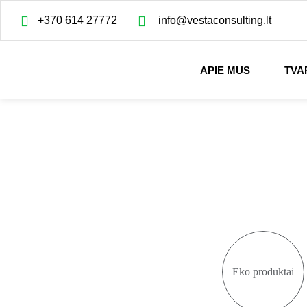
+370 614 27772
info@vestaconsulting.lt
APIE MUS
TVA
Eko produktai