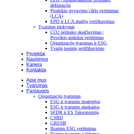
deklaracija
Produktų gyvavimo ciklo vertinimas
(LCA)
EPD ir LCA studijų verifikavimas
Tvarumo mokymai
CO2 pėdsako skaičiavimas |
Poveikio aplinkai vertinimas
Organizacijų tvarumas ir ESG
Tvarių pastatų sertifikavimas
Projektai
Naujienos
Karjera
Kontaktai
Apie mus
Tvarumas
Paslaugos
Organizacijų tvarumas
ESG ir tvarumo strategijos
ESG ir tvarumo ataskaitos
SFDR ir ES Taksonomija
CSRD
GRESB
Išsamus ESG vertinimas
Išorinis tvarumo valdymas