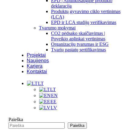
EPD | Aplinkosauginė produkto
deklaracija
Produktų gyvavimo ciklo vertinimas
(LCA)
EPD ir LCA studijų verifikavimas
Tvarumo mokymai
CO2 pėdsako skaičiavimas |
Poveikio aplinkai vertinimas
Organizacijų tvarumas ir ESG
Tvarių pastatų sertifikavimas
Projektai
Naujienos
Karjera
Kontaktai
LT
LT
EN
EE
LV
Paieška
Paieška