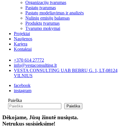
Organizacijų tvarumas
Pastatų tvarumas
Pastatų modeliavimas ir analizės
Nulinių emisijų balansas
Produktų tvarumas
Tvarumo mokymai
Projektai
Naujienos
Karjera
Kontaktai
+370 614 27772
info@vestaconsulting.lt
VESTA CONSULTING UAB BEBRŲ G. 1, LT-08124
VILNIUS
facebook
instagram
Paieška
Paieška
Dėkojame, Jūsų žinutė nusiųsta.
Netrukus susisieksime!