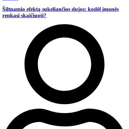
Šiltnamio efektą sukeliančios dujos: kodėl įmonės
renkasi skaičiuoti?