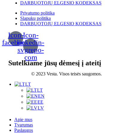
DARBUOTOJŲ ELGESIO KODEKSAS
Privatumo politika
Slapukų politika
DARBUOTOJŲ ELGESIO KODEKSAS
Icon-
Icon-
facebook
linkedin-
svgrepo-
com
Sutelkiame jūsų dėmesį į ateitį
© 2023 Vesta. Visos teisės saugomos.
LT
LT
EN
EE
LV
Apie mus
Tvarumas
Paslaugos