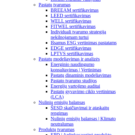
Pastatų tvarumas
BREEAM sertifikavimas
LEED sertifikavimas
WELL sertifikavimas
FITWEL sertifikavimas
Individuali tvarumo strategija
nekilnojamam turtui
Išsamus ESG vertinimas pastatams
EDGE sertifikavimas
LPTVS sertifikavimas
Pastatų modeliavimas ir analizės
Energinio naudingumo
konsultavimas | Vertinimas
Pastatų dinaminis modeliavimas
Pastato tvarumo studijos
Energijų vartojimo auditai
Pastatų gyvavimo ciklo vertinimas
(LCA)
Nulinių emisijų balansas
ŠESD skaičiavimai ir ataskaitų
rengimas
Nulinių emisijų balansas | Klimato
neutralumas
Produktų tvarumas
EPD | Aplinkosauginė produkto