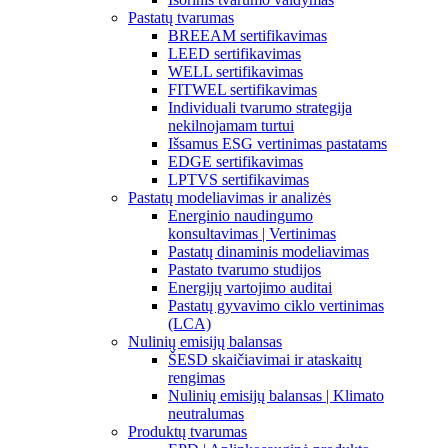
Pastatų tvarumas
BREEAM sertifikavimas
LEED sertifikavimas
WELL sertifikavimas
FITWEL sertifikavimas
Individuali tvarumo strategija
nekilnojamam turtui
Išsamus ESG vertinimas pastatams
EDGE sertifikavimas
LPTVS sertifikavimas
Pastatų modeliavimas ir analizės
Energinio naudingumo
konsultavimas | Vertinimas
Pastatų dinaminis modeliavimas
Pastato tvarumo studijos
Energijų vartojimo auditai
Pastatų gyvavimo ciklo vertinimas
(LCA)
Nulinių emisijų balansas
ŠESD skaičiavimai ir ataskaitų
rengimas
Nulinių emisijų balansas | Klimato
neutralumas
Produktų tvarumas