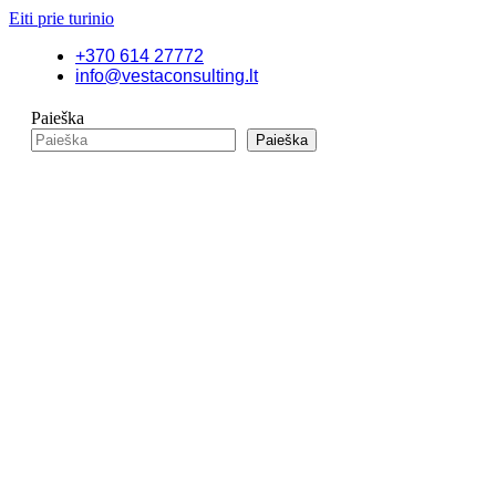
Eiti prie turinio
+370 614 27772
info@vestaconsulting.lt
Paieška
Paieška