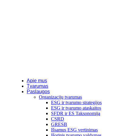
Apie mus
Tvarumas
Paslaugos
Organizacijų tvarumas
ESG ir tvarumo strategijos
ESG ir tvarumo ataskaitos
SFDR ir ES Taksonomija
CSRD
GRESB
Išsamus ESG vertinimas
Išorinis tvarumo valdymas