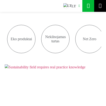
LT
Nekilnojamas
Eko produktai
Net Zero
turtas