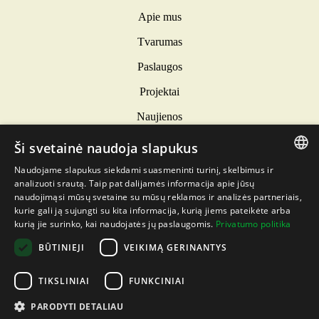
Apie mus
Tvarumas
Paslaugos
Projektai
Naujienos
Kontaktai
Ši svetainė naudoja slapukus
INFORMACIJA
Naudojame slapukus siekdami suasmeninti turinį, skelbimus ir
LITHUANIAN
analizuoti srautą. Taip pat dalijamės informacija apie jūsų
Privatumo politika
naudojimąsi mūsų svetaine su mūsų reklamos ir analizės partneriais,
LATVIAN
Slapukų politika
kurie gali ją sujungti su kita informacija, kurią jiems pateikėte arba
kurią jie surinko, kai naudojatės jų paslaugomis.
Privatumo politika
ENGLISH
DARBUOTOJŲ ELGESIO KODEKSAS
BŪTINIEJI
VEIKIMĄ GERINANTYS
ESTONIAN
TIKSLINIAI
FUNKCINIAI
SUTELKIAME JŪSŲ DĖMESĮ Į ATEITĮ
PARODYTI DETALIAU